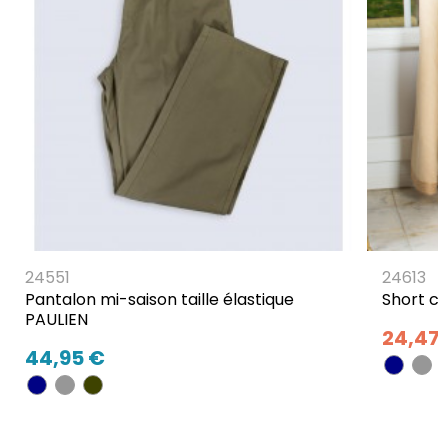
24551
24613
Pantalon mi-saison taille élastique
Short co
PAULIEN
24,47
44,95 €