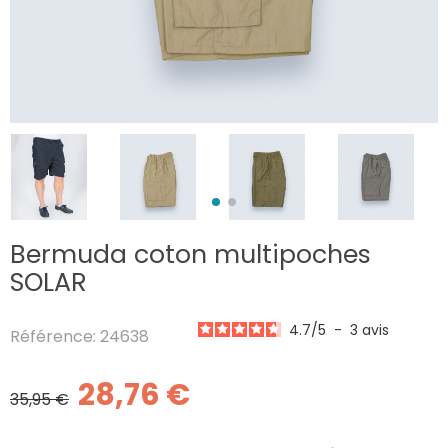
Bermuda coton multipoches
SOLAR
4.7
/
5
-
3
avis
Référence: 24638
28,76 €
35,95 €