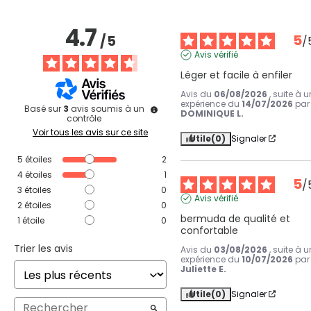
4.7
5
/
5
/
Avis vérifié
Léger et facile à enfiler
Avis du
06/08/2026
, suite à 
expérience du
14/07/2026
par
Basé sur
3
avis soumis à un
DOMINIQUE L.
contrôle
Voir tous les avis sur ce site
Utile
(0)
Signaler
5
étoiles
2
4
étoiles
1
5
/
3
étoiles
0
Avis vérifié
2
étoiles
0
bermuda de qualité et 
1
étoile
0
confortable
Trier les avis
Avis du
03/08/2026
, suite à 
expérience du
10/07/2026
par
Juliette E.
Utile
(0)
Signaler