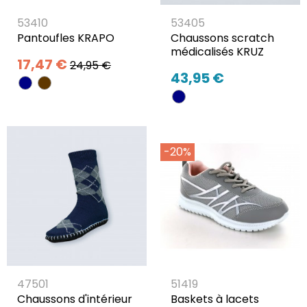
53410
53405
Pantoufles KRAPO
Chaussons scratch
médicalisés KRUZ
17,47 €
24,95 €
43,95 €
-20%
47501
51419
Chaussons d'intérieur
Baskets à lacets