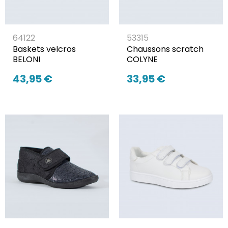
64122
53315
Baskets velcros
Chaussons scratch
BELONI
COLYNE
43,95 €
33,95 €