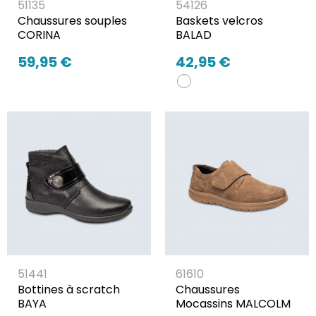
51135
54126
Chaussures souples
Baskets velcros
CORINA
BALAD
59,95 €
42,95 €
51441
61610
Bottines à scratch
Chaussures
BAYA
Mocassins MALCOLM