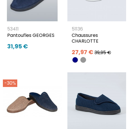
53411
51136
Pantoufles GEORGES
Chaussures
CHARLOTTE
31,95 €
27,97 €
39,95 €
-30%