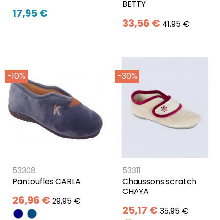
BETTY
17,95 €
33,56 €
41,95 €
-10%
-30%
53308
53311
Pantoufles CARLA
Chaussons scratch
CHAYA
26,96 €
29,95 €
25,17 €
35,95 €