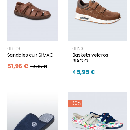
61509
61123
Sandales cuir SIMAO
Baskets velcros
BIAGIO
51,96 €
64,95 €
45,95 €
-30%