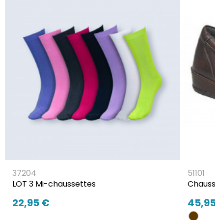
37204
51101
LOT 3 Mi-chaussettes
Chaussu
22,95 €
45,95