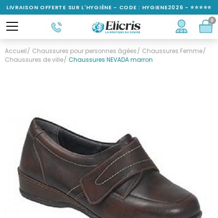
LIVRAISON OFFERTE SUR L'HYGIÈNE - CODE : HYGIENE2026 - ⭐⭐⭐⭐⭐
0
NOTÉ 4,6/5
Accueil
Chaussures pour personnes âgées
Chaussures Femme
Chaussures de ville
Chaussures NEVADA marron