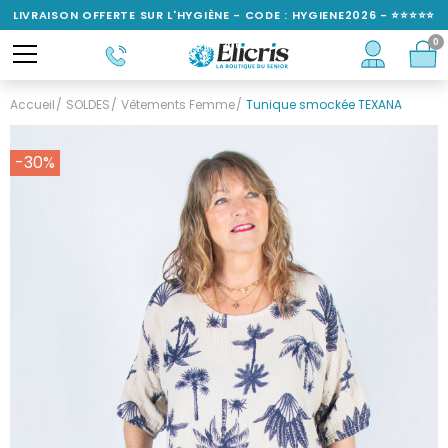
LIVRAISON OFFERTE SUR L'HYGIÈNE - CODE : HYGIENE2026 - ⭐⭐⭐⭐⭐
0
NOTÉ 4,6/5
Accueil
SOLDES
Vêtements Femme
Tunique smockée TEXANA
-30%