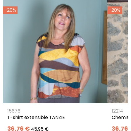
-20%
-20%
15676
12214
T-shirt extensible TANZIE
Chemisi
36,76 €
36,76 
45,95 €