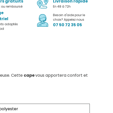
rs gratuits
Livraison rapide
it ou remboursé
En 48 à 72h
ge
Besoin d'aide pour le
triel
choix? Appelez nous
nts adaptés
07 50 72 35 05
pad
leuse. Cette
cape
vous apportera confort et
polyester