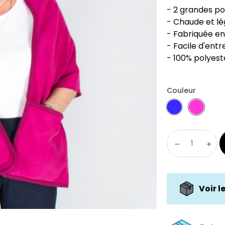
- 2 grandes p
- Chaude et l
- Fabriquée e
- Facile d'entr
- 100% polyest
Couleur
Voir l