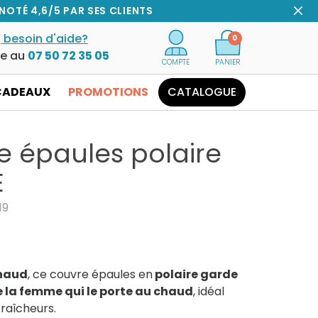
NOTÉ 4,6/5 PAR SES CLIENTS
 besoin d'aide?
0
ce au
07 50 72 35 05
COMPTE
PANIER
CADEAUX
PROMOTIONS
CATALOGUE
e épaules polaire
E
19
chaud
, ce couvre épaules en
polaire garde
e la femme qui le porte au chaud
, idéal
fraîcheurs.