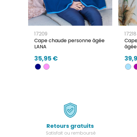
17209
17218
Cape chaude personne âgée
Cape
LANA
âgée
35,95 €
39,
Retours gratuits
Satisfait ou remboursé