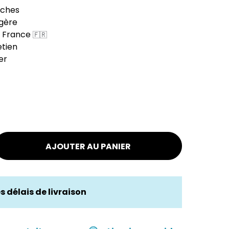
oches
égère
n France
🇫🇷
etien
er
AJOUTER AU PANIER
es délais de livraison