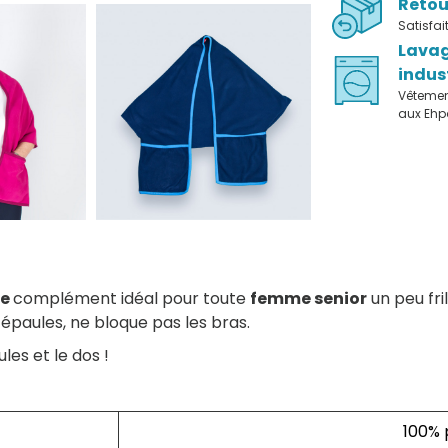
Retou
Satisfa
Lava
indus
Vêteme
aux Eh
le
complément idéal pour toute
femme senior
un peu fri
s épaules, ne bloque pas les bras.
ules et le dos !
100% 