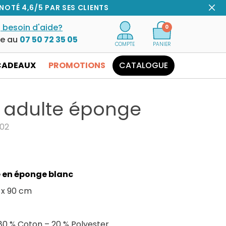
NOTÉ 4,6/5 PAR SES CLIENTS
 besoin d'aide?
0
ce au
07 50 72 35 05
COMPTE
PANIER
CADEAUX
PROMOTIONS
CATALOGUE
r adulte éponge
602
e en éponge blanc
 x 90 cm
80 % Coton – 20 % Polyester