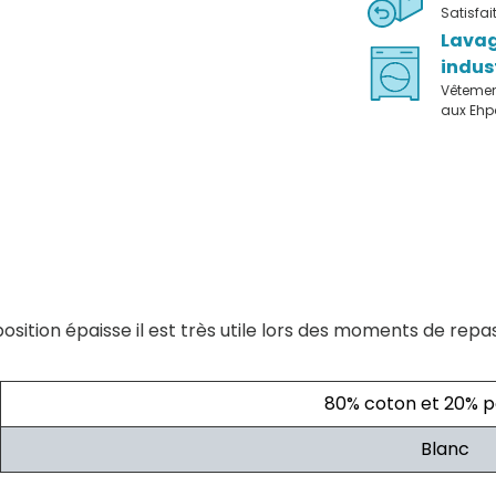
Satisfa
Lava
indus
Vêteme
aux Eh
sition épaisse il est très utile lors des moments de repas
80% coton et 20% p
Blanc