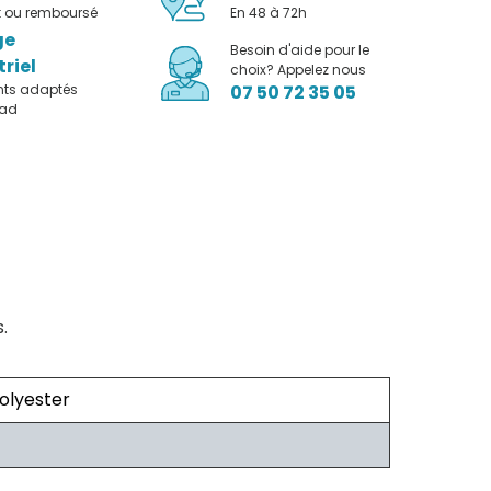
it ou remboursé
En 48 à 72h
ge
Besoin d'aide pour le
triel
choix? Appelez nous
nts adaptés
07 50 72 35 05
pad
.
olyester