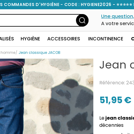
S COMMANDES D'HYGIÈNE - CODE : HYGIENE2026 - ⭐⭐⭐⭐⭐ 
Une question,
A votre servi
ALISÉS
HYGIÈNE
ACCESSOIRES
INCONTINENCE
s homme
Jean classique JACOB
Jean 
Référence: 24
51,95 €
Le
jean class
décennies