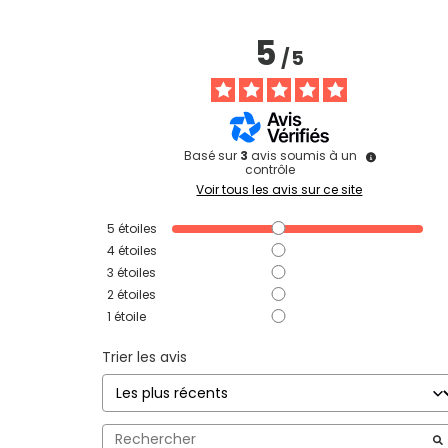
5
/
5
Basé sur
3
avis soumis à un
contrôle
Voir tous les avis sur ce site
5
étoiles
4
étoiles
3
étoiles
2
étoiles
1
étoile
Trier les avis