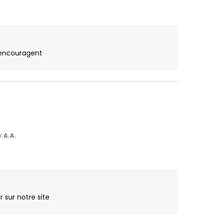
 encouragent

r
A.A.
sur notre site
