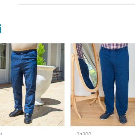
i
4
24300