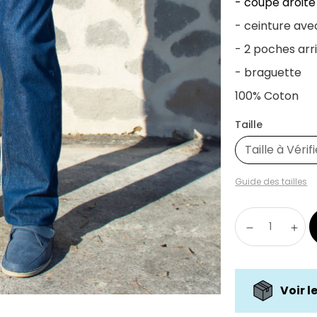
- coupe droite
- ceinture ave
- 2 poches arr
- braguette
100% Coton
Taille
Taille à Vérif
Guide des tailles
Voir l