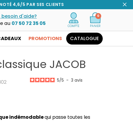
NOTÉ 4,6/5 PAR SES CLIENTS
 besoin d'aide?
0
ce au
07 50 72 35 05
COMPTE
PANIER
CADEAUX
PROMOTIONS
CATALOGUE
classique JACOB
5
/
5
-
3
avis
302
ique indémodable
qui passe toutes les