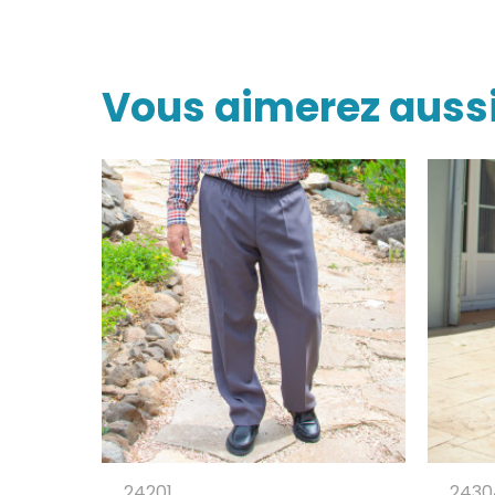
Vous aimerez auss
24201
2430