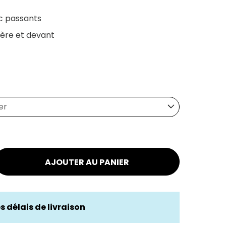
c passants
ière et devant
ier
AJOUTER AU PANIER
es délais de livraison