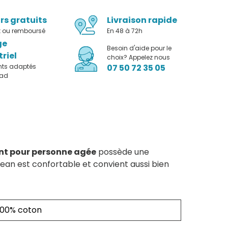
rs gratuits
Livraison rapide
it ou remboursé
En 48 à 72h
ge
Besoin d'aide pour le
triel
choix? Appelez nous
nts adaptés
07 50 72 35 05
pad
t pour personne agée
possède une
jean est confortable et convient aussi bien
100% coton