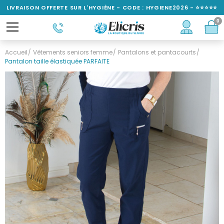
LIVRAISON OFFERTE SUR L'HYGIÈNE - CODE : HYGIENE2026 - ⭐⭐⭐⭐⭐
0
NOTÉ 4,6/5
Accueil
Vêtements seniors femme
Pantalons et pantacourts
Pantalon taille élastiquée PARFAITE