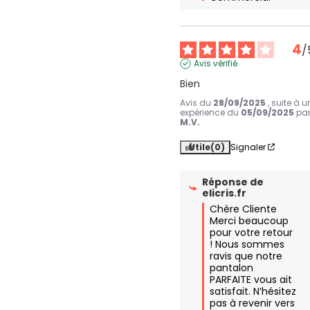
4
/
Avis vérifié
Bien
Avis du
28/09/2025
, suite à u
expérience du
05/09/2025
pa
M.V.
Utile
(0)
Signaler
Réponse de
elicris.fr
Chère Cliente

Merci beaucoup 
pour votre retour 
! Nous sommes 
ravis que notre 
pantalon 
PARFAITE vous ait 
satisfait. N’hésitez 
pas à revenir vers 