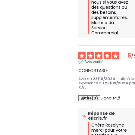
nous si vous avez 
des questions ou 
des besoins 
supplémentaires. 

Martine du 
Service 
Commercial
5
/
Avis vérifié
CONFORTABLE
Avis du
23/10/2024
, suite à u
expérience du
29/09/2024
pa
R.V.
Utile
(0)
Signaler
Réponse de
elicris.fr
Chère Roselyne

merci pour votre 