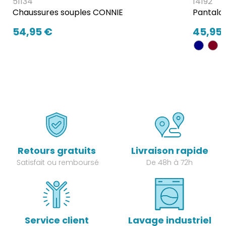
51134
14192
Chaussures souples CONNIE
Pantalon
54,95 €
45,95
Retours gratuits
Livraison rapide
Satisfait ou remboursé
De 48h à 72h
Service client
Lavage industriel