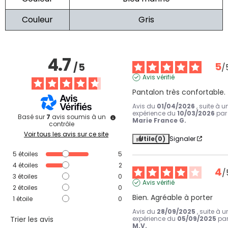
Couleur
Gris
4.7
5
/
5
/
Avis vérifié
Pantalon très confortable.
Avis du
01/04/2026
, suite à u
expérience du
10/03/2026
par
Basé sur
7
avis soumis à un
Marie France G.
contrôle
Voir tous les avis sur ce site
Utile
(0)
Signaler
5
étoiles
5
4
étoiles
2
4
/
3
étoiles
0
Avis vérifié
2
étoiles
0
Bien. Agréable à porter
1
étoile
0
Avis du
28/09/2025
, suite à u
Trier les avis
expérience du
05/09/2025
pa
M.V.