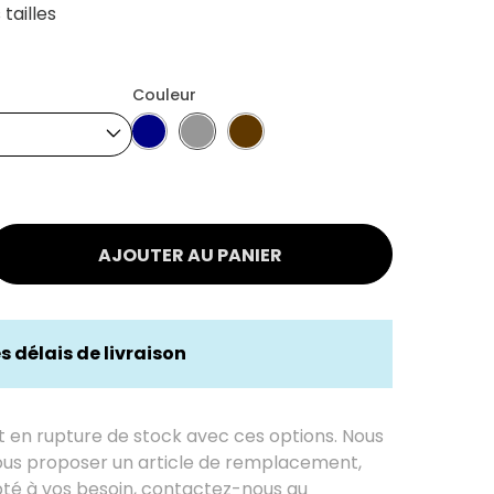
tailles
Couleur
AJOUTER AU PANIER
es délais de livraison
t en rupture de stock avec ces options. Nous
us proposer un article de remplacement,
té à vos besoin, contactez-nous au