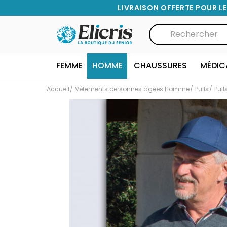
LIVRAISON OFFERTE POUR LE
FEMME
HOMME
CHAUSSURES
MÉDIC
Accueil
Vêtements personnes âgées Homme
Pulls
Pul