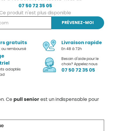
07 50 72 35 05
Ce produit n'est plus disponible
PRÉVENEZ-MOI
rs gratuits
Livraison rapide
it ou remboursé
En 48 à 72h
ge
Besoin d'aide pour le
triel
choix? Appelez nous
nts adaptés
07 50 72 35 05
pad
on. Ce
pull senior
est un indispensable pour
ue