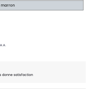
t marron
r
A.A.
 donne satisfaction
