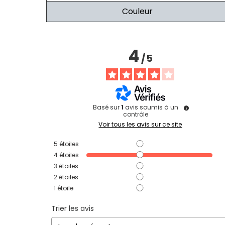
Couleur
4
/
5
Basé sur
1
avis soumis à un
contrôle
Voir tous les avis sur ce site
5
étoiles
4
étoiles
3
étoiles
2
étoiles
1
étoile
Trier les avis