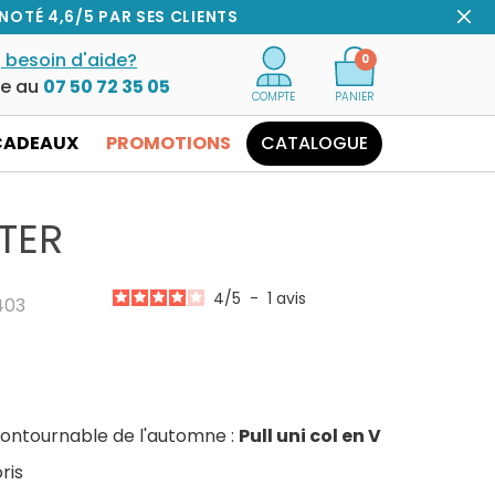
NOTÉ 4,6/5 PAR SES CLIENTS
 besoin d'aide?
0
ce au
07 50 72 35 05
COMPTE
PANIER
CADEAUX
PROMOTIONS
CATALOGUE
ETER
4
/
5
-
1
avis
403
contournable de l'automne :
Pull uni col en V
ris