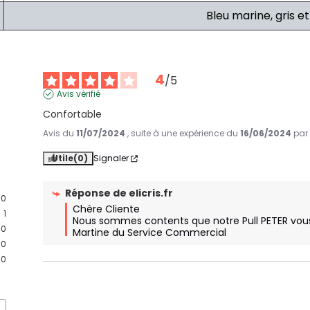
Bleu marine, gris e
4
/
5
Avis vérifié
Confortable
Avis du
11/07/2024
, suite à une expérience du
16/06/2024
pa
Utile
(0)
Signaler
Réponse de
elicris.fr
0
Chère Cliente

1
Nous sommes contents que notre Pull PETER vous
0
Martine du Service Commercial
0
0