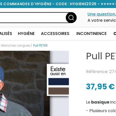
S COMMANDES D'HYGIÈNE - CODE : HYGIENE2026 - ⭐⭐⭐⭐⭐ 
Une question,
A votre servi
ALISÉS
HYGIÈNE
ACCESSOIRES
INCONTINENCE
ls Manches Longues
Pull PETER
Pull P
Référence: 27
37,95 €
Le
basique
in
- Plusieurs colo