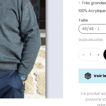
- Très grandes 
100% Acrylique
Taille
46/48 - L
Guide des tailles
Voir l
Ce produit es
pouvons vo
adap