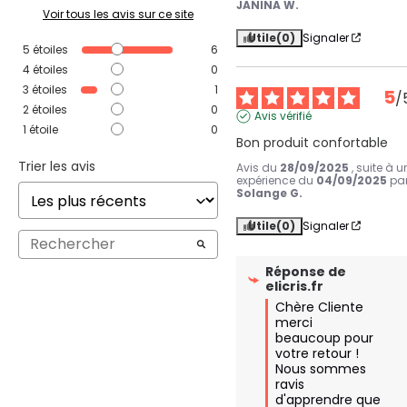
JANINA W.
Voir tous les avis sur ce site
Utile
(0)
Signaler
5
étoiles
6
4
étoiles
0
3
étoiles
1
5
/
2
étoiles
0
Avis vérifié
1
étoile
0
Bon produit confortable
Trier les avis
Avis du
28/09/2025
, suite à u
expérience du
04/09/2025
pa
Solange G.
Utile
(0)
Signaler
Réponse de
elicris.fr
Chère Cliente

merci 
beaucoup pour 
votre retour ! 
Nous sommes 
ravis 
d'apprendre que 