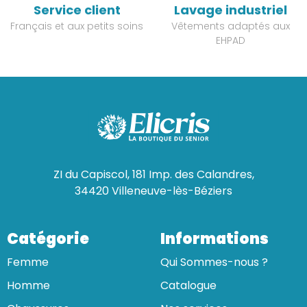
Service client
Lavage industriel
Français et aux petits soins
Vêtements adaptés aux
EHPAD
ZI du Capiscol, 181 Imp. des Calandres,
34420 Villeneuve-lès-Béziers
Catégorie
Informations
Femme
Qui Sommes-nous ?
Homme
Catalogue