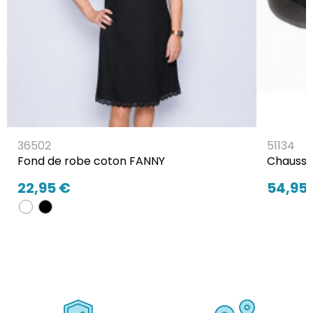
36502
51134
Fond de robe coton FANNY
Chaussu
22,95 €
54,95