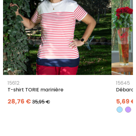
15612
15645
T-shirt TORIE marinière
Débarde
28,76 €
5,69 €
35,95 €