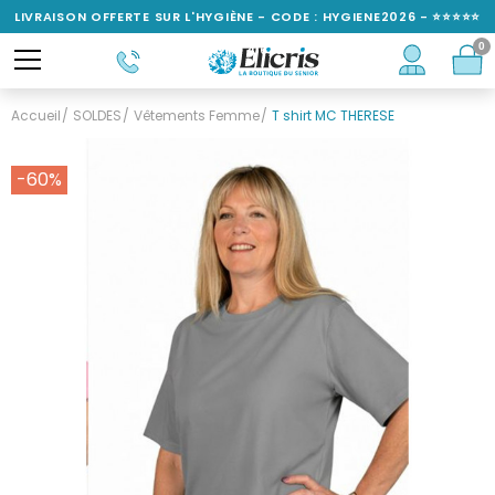
LIVRAISON OFFERTE SUR L'HYGIÈNE - CODE : HYGIENE2026 - ⭐⭐⭐⭐⭐
0
NOTÉ 4,6/5
Accueil
SOLDES
Vêtements Femme
T shirt MC THERESE
-60%