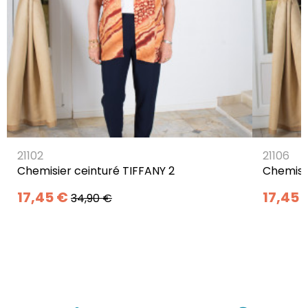
21102
21106
Chemisier ceinturé TIFFANY 2
Chemisie
17,45 €
17,45 
34,90 €