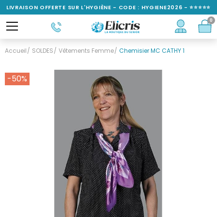
LIVRAISON OFFERTE SUR L'HYGIÈNE - CODE : HYGIENE2026 - ⭐⭐⭐⭐⭐
0
NOTÉ 4,6/5
Accueil
SOLDES
Vêtements Femme
Chemisier MC CATHY 1
-50%