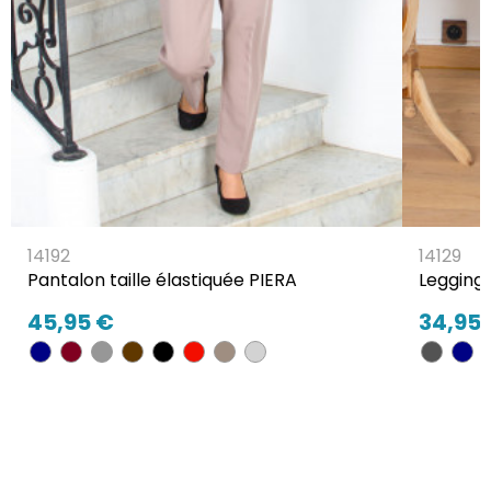
14192
14129
Pantalon taille élastiquée PIERA
Legging
45,95 €
34,95