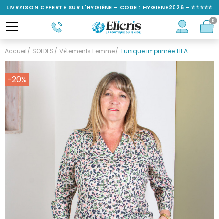
LIVRAISON OFFERTE SUR L'HYGIÈNE - CODE : HYGIENE2026 - ⭐⭐⭐⭐⭐
0
NOTÉ 4,6/5
Accueil
SOLDES
Vêtements Femme
Tunique imprimée TIFA
-20%