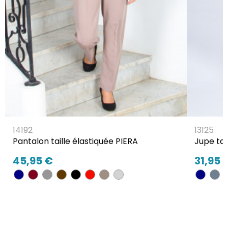
14192
13125
Pantalon taille élastiquée PIERA
Jupe tai
45,95 €
31,95 