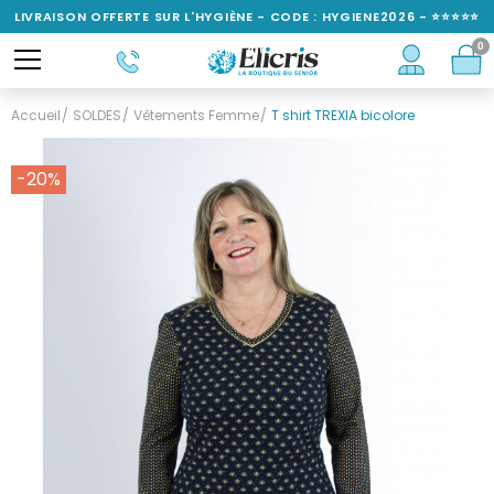
LIVRAISON OFFERTE SUR L'HYGIÈNE - CODE : HYGIENE2026 - ⭐⭐⭐⭐⭐
0
NOTÉ 4,6/5
Accueil
SOLDES
Vêtements Femme
T shirt TREXIA bicolore
-20%