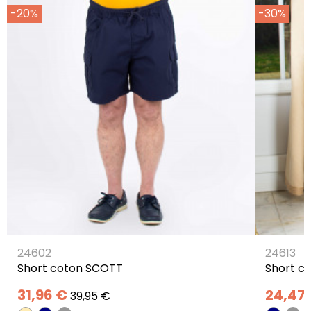
-20%
-30%
24602
24613
Short coton SCOTT
Short co
31,96 €
24,47
39,95 €