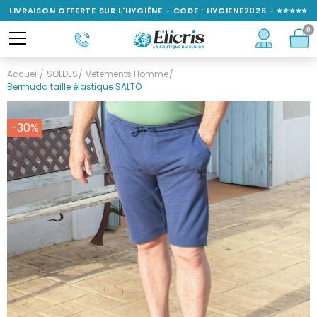
LIVRAISON OFFERTE SUR L'HYGIÈNE - CODE : HYGIENE2026 - ⭐⭐⭐⭐⭐
0
NOTÉ 4,6/5
Accueil
SOLDES
Vêtements Homme
Bermuda taille élastique SALTO
-30%