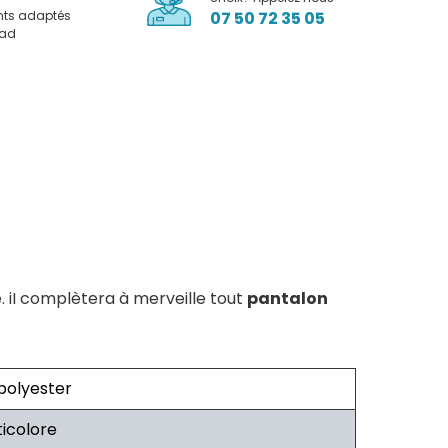
nts adaptés
07 50 72 35 05
pad
. iI complètera à merveille tout
pantalon
polyester
ticolore