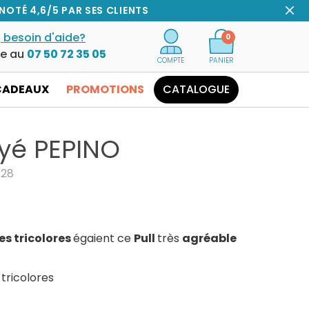
NOTÉ 4,6/5 PAR SES CLIENTS
 besoin d'aide?
0
ce au
07 50 72 35 05
COMPTE
PANIER
CADEAUX
PROMOTIONS
CATALOGUE
ayé PEPINO
328
es tricolores
égaient ce
Pull
très
agréable
 tricolores