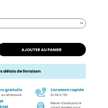
r
AJOUTER AU PANIER
es délais de livraison
rs gratuits
Livraison rapide
it ou remboursé
En 48 à 72h
ge
Besoin d'aide pour le
triel
choix? Appelez nous