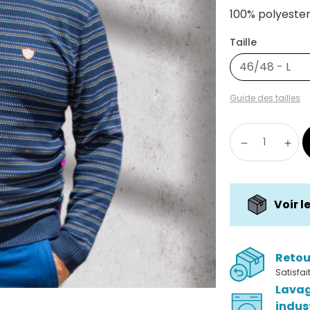
100% polyeste
Taille
46/48 - L
Guide des tailles
Voir l
Retou
Satisfa
Lava
indus