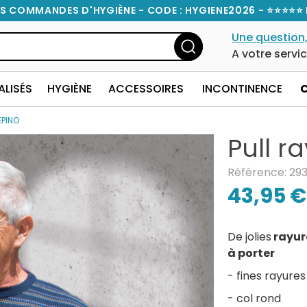
S COMMANDES D'HYGIÈNE - CODE : HYGIENE2026 - ⭐⭐⭐⭐⭐ 
Une question,
A votre servi
ALISÉS
HYGIÈNE
ACCESSOIRES
INCONTINENCE
EPINO
Pull r
Référence: 29
43,95 €
De jolies
rayur
à porter
- fines rayures
- col rond