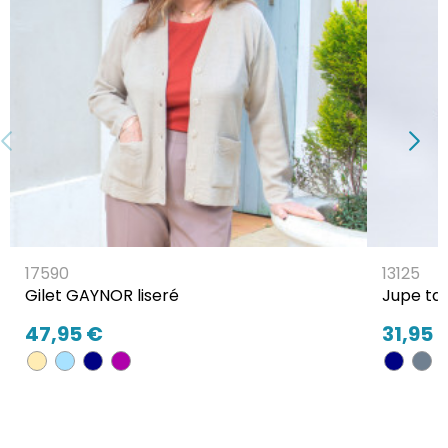
17590
13125
Gilet GAYNOR liseré
Jupe tai
47,95 €
31,95 