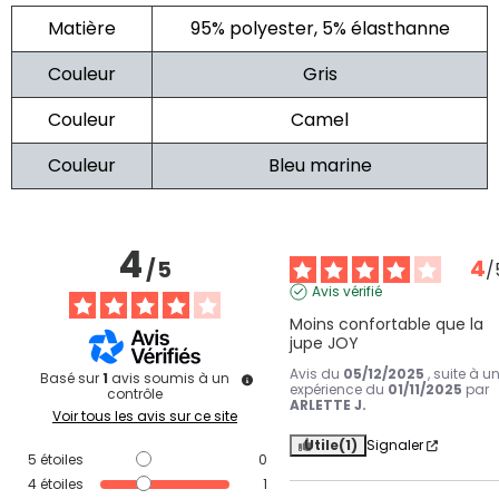
Matière
95% polyester, 5% élasthanne
Couleur
Gris
Couleur
Camel
Couleur
Bleu marine
4
4
/
5
/
Avis vérifié
Moins confortable que la 
jupe JOY
Avis du
05/12/2025
, suite à u
Basé sur
1
avis soumis à un
expérience du
01/11/2025
par
contrôle
ARLETTE J.
Voir tous les avis sur ce site
Utile
(1)
Signaler
5
étoiles
0
4
étoiles
1