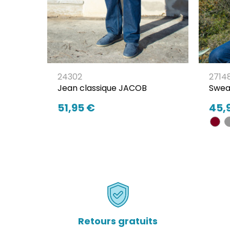
24302
2714
Jean classique JACOB
Swea
51,95 €
45,
Retours gratuits