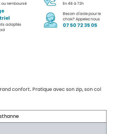
it ou remboursé
En 48 à 72h
ge
Besoin d'aide pour le
triel
choix? Appelez nous
nts adaptés
07 50 72 35 05
pad
grand confort
.
Pratique avec son zip, son col
asthanne