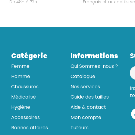
De 48h à 72h
Français et aux petits so
Catégorie
Informations
S
Femme
Qui Sommes-nous ?
Homme
Catalogue
Chaussures
Nos services
In
to
Médicalisé
Guide des tailles
Hygiène
Aide & contact
Accessoires
Mon compte
Bonnes affaires
Tuteurs