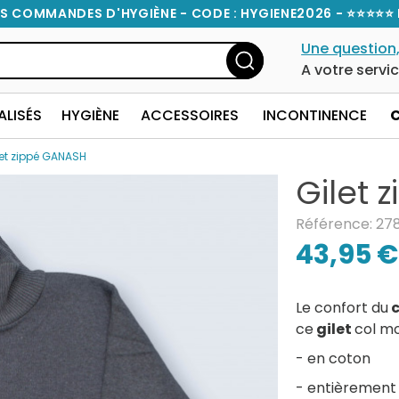
S COMMANDES D'HYGIÈNE - CODE : HYGIENE2026 - ⭐⭐⭐⭐⭐ 
Une question,
A votre servi
ALISÉS
HYGIÈNE
ACCESSOIRES
INCONTINENCE
let zippé GANASH
Gilet 
Référence: 27
43,95 €
Le confort du
c
ce
gilet
col m
- en coton
- entièrement 