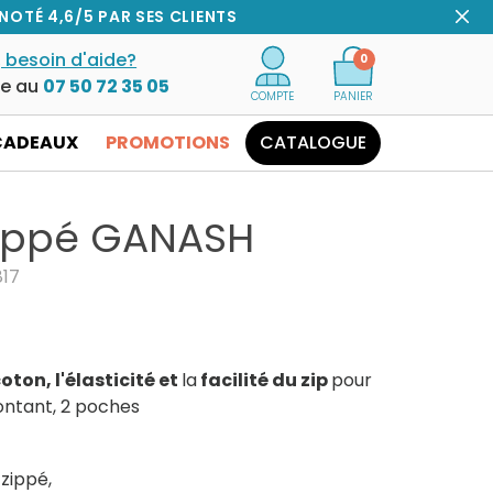
NOTÉ 4,6/5 PAR SES CLIENTS
 besoin d'aide?
0
ce au
07 50 72 35 05
COMPTE
PANIER
CADEAUX
PROMOTIONS
CATALOGUE
zippé GANASH
817
oton, l'élasticité et
la
facilité du zip
pour
ontant, 2 poches
zippé,