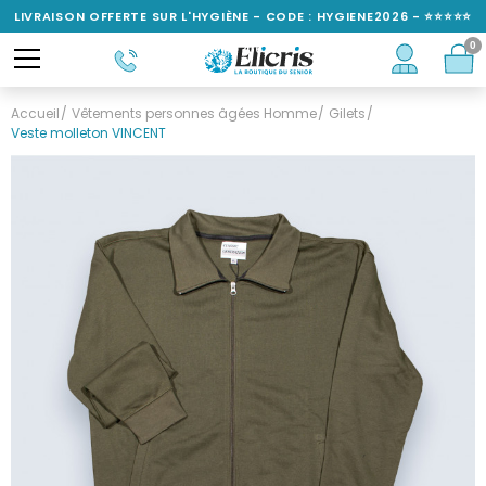
LIVRAISON OFFERTE SUR L'HYGIÈNE - CODE : HYGIENE2026 - ⭐⭐⭐⭐⭐
0
NOTÉ 4,6/5
Accueil
Vêtements personnes âgées Homme
Gilets
Veste molleton VINCENT