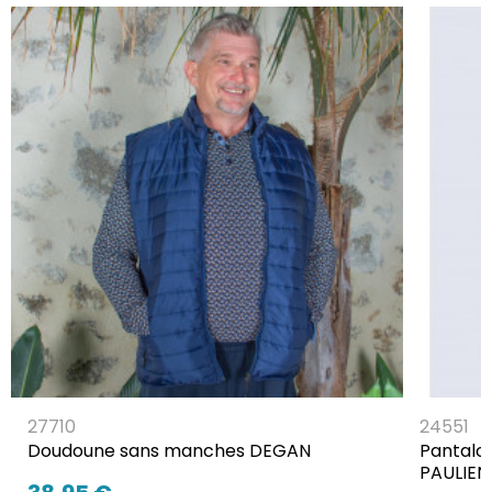
27710
24551
Doudoune sans manches DEGAN
Pantalon
PAULIEN