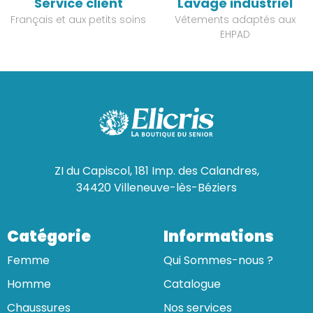
Service client
Lavage industriel
Français et aux petits soins
Vêtements adaptés aux
EHPAD
ZI du Capiscol, 181 Imp. des Calandres,
34420 Villeneuve-lès-Béziers
Catégorie
Informations
Femme
Qui Sommes-nous ?
Homme
Catalogue
Chaussures
Nos services