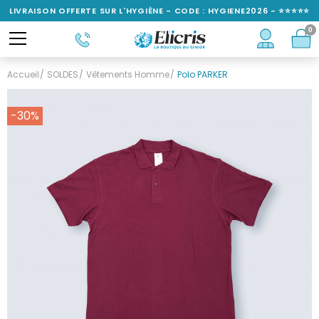
LIVRAISON OFFERTE SUR L'HYGIÈNE - CODE : HYGIENE2026 - ⭐⭐⭐⭐⭐
0
NOTÉ 4,6/5
Accueil
SOLDES
Vêtements Homme
Polo PARKER
-30%