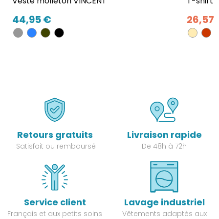
Veste molleton VINCENT
T-shirt 
44,95 €
26,57 
Retours gratuits
Livraison rapide
Satisfait ou remboursé
De 48h à 72h
Service client
Lavage industriel
Français et aux petits soins
Vêtements adaptés aux