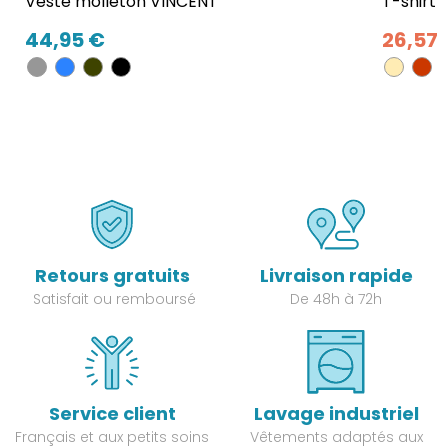
Veste molleton VINCENT
T-shirt 
44,95 €
26,57 
Retours gratuits
Livraison rapide
Satisfait ou remboursé
De 48h à 72h
Service client
Lavage industriel
Français et aux petits soins
Vêtements adaptés aux