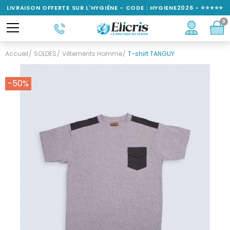
LIVRAISON OFFERTE SUR L'HYGIÈNE - CODE : HYGIENE2026 - ⭐⭐⭐⭐⭐
0
NOTÉ 4,6/5
Accueil
SOLDES
Vêtements Homme
T-shirt TANGUY
-50%