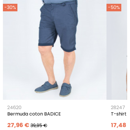
-30%
-50%
24620
28247
Bermuda coton BADICE
T-shirt
27,96 €
17,48 
39,95 €