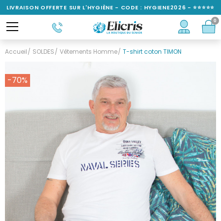
LIVRAISON OFFERTE SUR L'HYGIÈNE - CODE : HYGIENE2026 - ⭐⭐⭐⭐⭐
0
NOTÉ 4,6/5
Accueil
SOLDES
Vêtements Homme
T-shirt coton TIMON
-70%