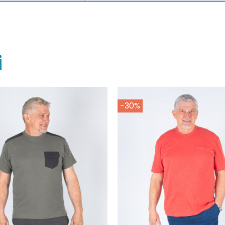
i
-30%