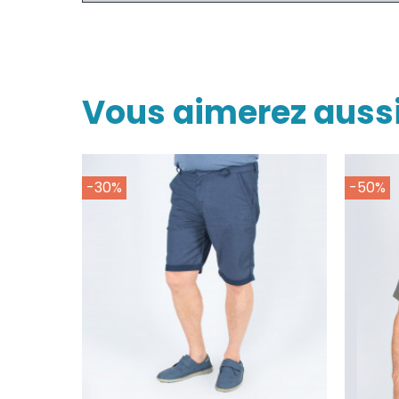
Vous aimerez auss
-30%
-50%