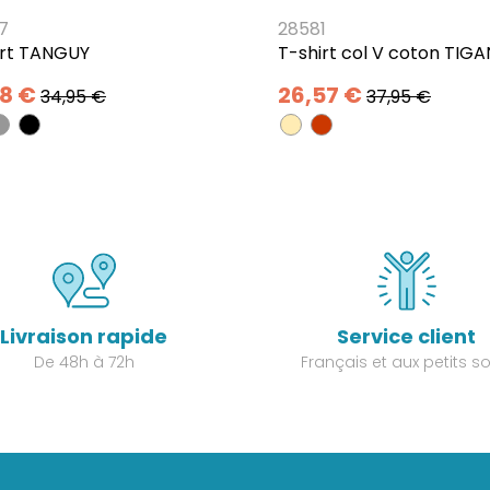
7
28581
irt TANGUY
T-shirt col V coton TIG
48 €
26,57 €
34,95 €
37,95 €
Livraison rapide
Service client
De 48h à 72h
Français et aux petits so