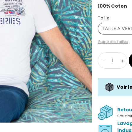
100% Coton
Taille
TAILLE A VER
Guide des tailles
Voir l
Retou
Satisfa
Lava
indus