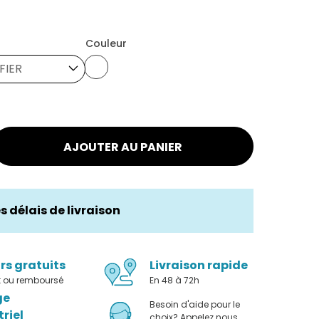
Couleur
IFIER
AJOUTER AU PANIER
es délais de livraison
rs gratuits
Livraison rapide
it ou remboursé
En 48 à 72h
ge
Besoin d'aide pour le
triel
choix? Appelez nous