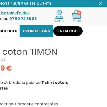
NOTÉ 4,6/5 PAR SES CLIENTS
 besoin d'aide?
0
ce au
07 50 72 35 05
COMPTE
PANIER
CADEAUX
PROMOTIONS
CATALOGUE
t coton TIMON
283
39 €
ne et broderie pour ce
T shirt coton,
rtes
 poitrine + broderie contrastées