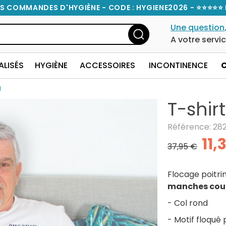
S COMMANDES D'HYGIÈNE - CODE : HYGIENE2026 - ⭐⭐⭐⭐⭐ 
Une question,
A votre servi
ALISÉS
HYGIÈNE
ACCESSOIRES
INCONTINENCE
N
T-shir
Référence: 28
11,
37,95 €
Flocage poitri
manches cou
- Col rond
- Motif floqué