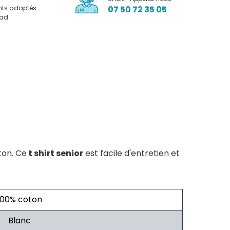
nts adaptés
07 50 72 35 05
pad
ton. Ce
t shirt senior
est facile d'entretien et
100% coton
Blanc