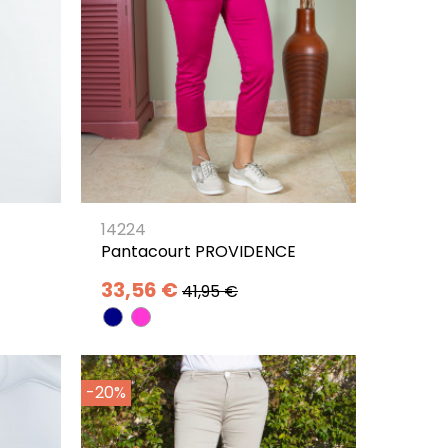
14224
Pantacourt PROVIDENCE
33,56 €
41,95 €
-20%