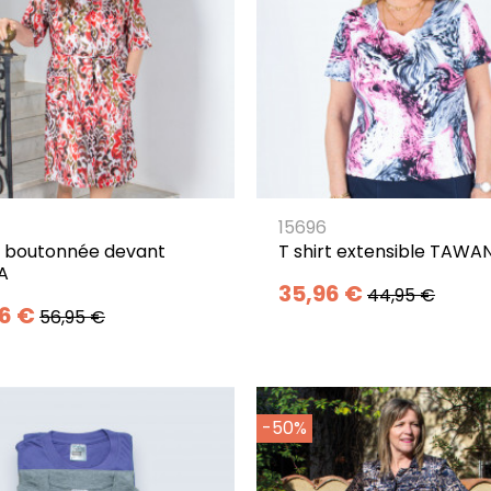
15696
 boutonnée devant
T shirt extensible TAWA
A
35,96 €
44,95 €
26 €
56,95 €
-50%