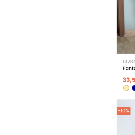
1423
Pant
33,
-10%