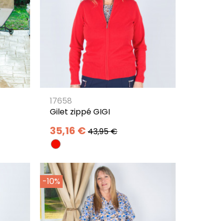
17658
Gilet zippé GIGI
35,16 €
43,95 €
-10%