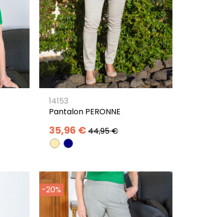
14153
Pantalon PERONNE
35,96 €
44,95 €
-20%