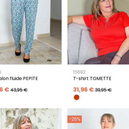
8
15692
lon fluide PEPITE
T-shirt TOMETTE
16 €
31,96 €
43,95 €
39,95 €
-25%