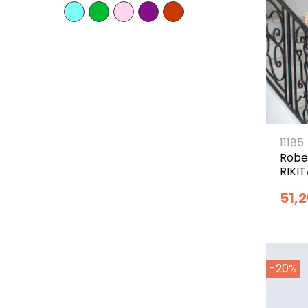
11185
Robe
RIKIT
51,
-20%