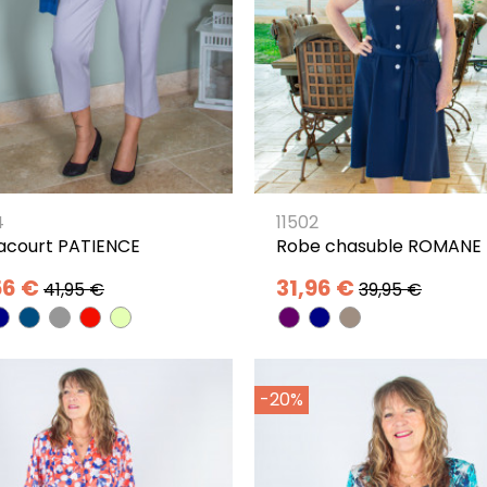
4
11502
acourt PATIENCE
Robe chasuble ROMANE
56 €
31,96 €
41,95 €
39,95 €
-20%