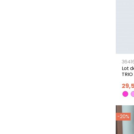
3641
Lot d
TRIO
29,
-20%