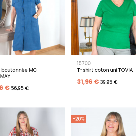
15700
 boutonnée MC
T-shirt coton uni TOVIA
EMAY
31,96 €
39,95 €
26 €
56,95 €
-20%