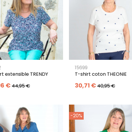
2
15699
rt extensible TRENDY
T-shirt coton THEONIE
96 €
30,71 €
44,95 €
40,95 €
-20%