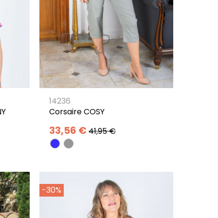
14236
NY
Corsaire COSY
33,56 €
41,95 €
-30%