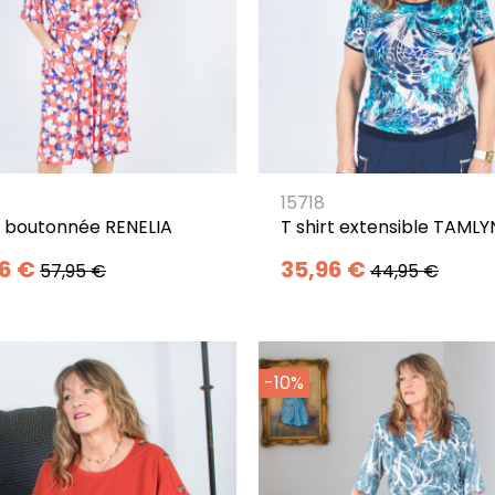
15718
 boutonnée RENELIA
T shirt extensible TAMLY
16 €
35,96 €
57,95 €
44,95 €
-10%