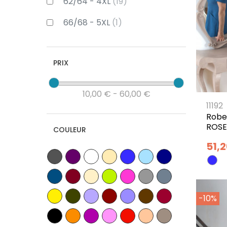
62/64 - 4XL
(19)
66/68 - 5XL
(1)
PRIX
10,00 € - 60,00 €
11192
Robe
ROS
COULEUR
51,
-10%