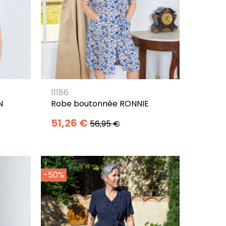
11186
N
Robe boutonnée RONNIE
51,26 €
56,95 €
-50%