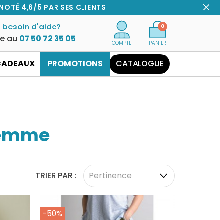
NOTÉ 4,6/5 PAR SES CLIENTS
 besoin d'aide?
0
ce au
07 50 72 35 05
COMPTE
PANIER
CADEAUX
PROMOTIONS
CATALOGUE
Femme
TRIER PAR :
Pertinence
-50%