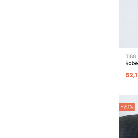
11188
Robe
52,
-20%