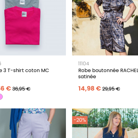
6
11104
e 3 T-shirt coton MC
Robe boutonnée RACHE
satinée
56 €
14,98 €
36,95 €
29,95 €
-20%