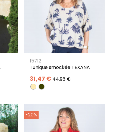
15712
L
Tunique smockée TEXANA
31,47 €
44,95 €
-20%