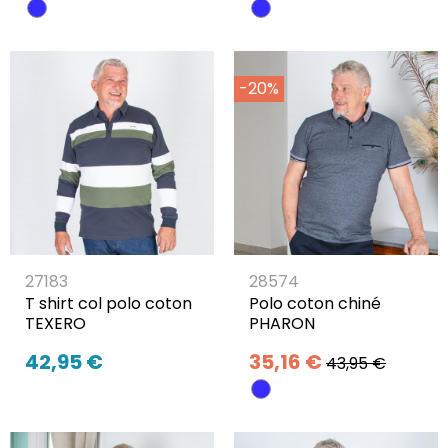
-20%
27183
28574
T shirt col polo coton
Polo coton chiné
TEXERO
PHARON
42,95 €
35,16 €
43,95 €