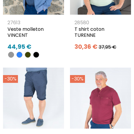
27613
28580
Veste molleton
T shirt coton
VINCENT
TURENNE
44,95 €
30,36 €
37,95 €
-30%
-30%