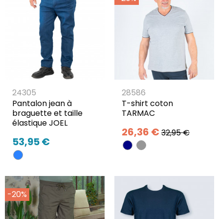
24305
28586
Pantalon jean à
T-shirt coton
braguette et taille
TARMAC
élastique JOEL
26,36 €
32,95 €
53,95 €
-20%