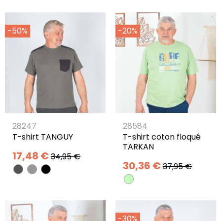
-50%
-20%
28247
28584
T-shirt TANGUY
T-shirt coton floqué
TARKAN
17,48 €
34,95 €
30,36 €
37,95 €
-30%