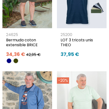
24625
25200
Bermuda coton
LOT 3 tricots unis
extensible BRICE
THEO
34,36 €
37,95 €
42,95 €
-20%