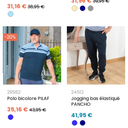
31,96 €
39,95 €
31,16 €
38,95 €
-20%
29582
24512
Polo bicolore PILAF
Jogging bas élastiqué
PANCHO
35,16 €
43,95 €
41,95 €