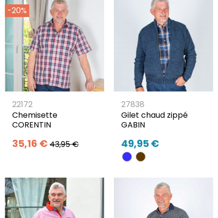
-20%
22172
27838
Chemisette
Gilet chaud zippé
CORENTIN
GABIN
35,16 €
49,95 €
43,95 €