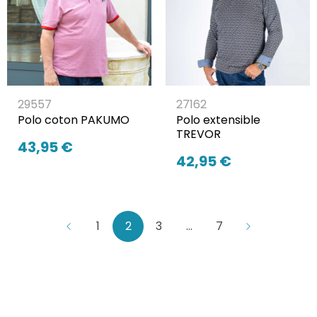
29557
27162
Polo coton PAKUMO
Polo extensible
TREVOR
43,95 €
42,95 €
1
2
3
…
7