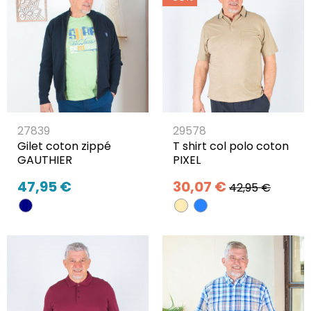
27839
29578
Gilet coton zippé
T shirt col polo coton
GAUTHIER
PIXEL
47,95 €
30,07 €
42,95 €