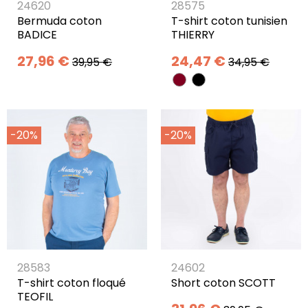
24620
28575
Bermuda coton
T-shirt coton tunisien
BADICE
THIERRY
27,96 €
24,47 €
39,95 €
34,95 €
-20%
-20%
28583
24602
T-shirt coton floqué
Short coton SCOTT
TEOFIL